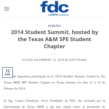
Saltar
al
contenido
EVENTOS
2014 Student Summit, hosted by
the Texas A&M SPE Student
Chapter
POSTED ON
FEBRERO 12, 2014
BY
JOSE PISANO
12
Feb
F.D.C. de Argentina participará en el 2014 Student Summit, hosted by the
Texas A&M SPE Student Chapter en Texas, durante los días 12
a 14 de
Febrero de 2014.
El Ing. Carlos Gilardone, Socio Fundador de FDC, fue invitado por la
Universidad de Texas A&M a dar una charla sobre el desarrollo de