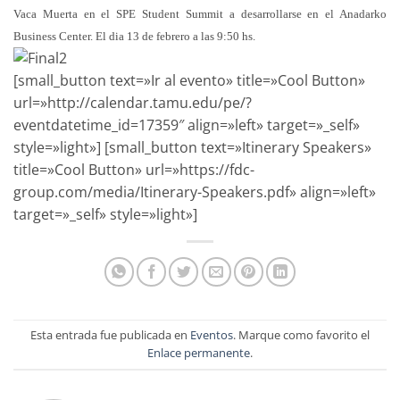
Vaca
Muerta en el SPE Student Summit a desarrollarse en el Anadarko
Business Center. El dia 13 de febrero a las 9:50 hs.
[small_button text=»Ir al evento» title=»Cool Button»
url=»http://calendar.tamu.edu/pe/?
eventdatetime_id=17359″ align=»left» target=»_self»
style=»light»] [small_button text=»Itinerary Speakers»
title=»Cool Button» url=»https://fdc-
group.com/media/Itinerary-Speakers.pdf» align=»left»
target=»_self» style=»light»]
Esta entrada fue publicada en
Eventos
. Marque como favorito el
Enlace permanente
.