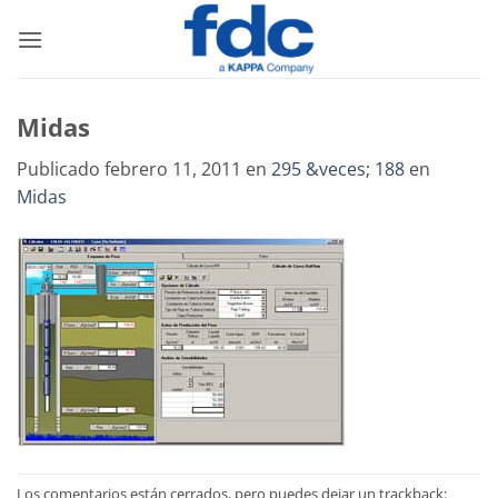
Saltar
al
contenido
Midas
Publicado
febrero 11, 2011
en
295 &veces; 188
en
Midas
Los comentarios están cerrados, pero puedes dejar un trackback: