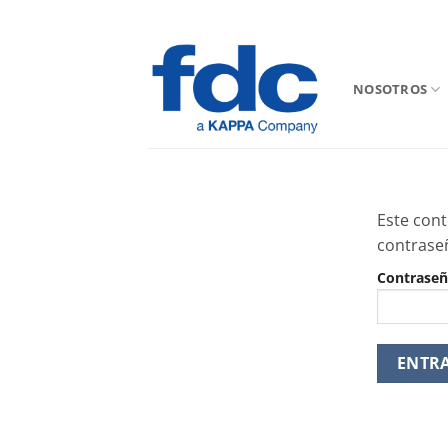
Saltar
al
contenido
NOSOTROS
Este cont
contrase
Contraseñ