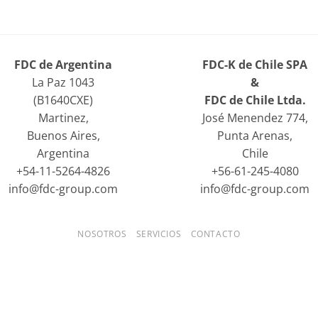
FDC de Argentina
FDC-K de Chile SPA
La Paz 1043
&
(B1640CXE)
FDC de Chile Ltda.
Martinez,
José Menendez 774,
Buenos Aires,
Punta Arenas,
Argentina
Chile
+54-11-5264-4826
+56-61-245-4080
info@fdc-group.com
info@fdc-group.com
NOSOTROS
SERVICIOS
CONTACTO